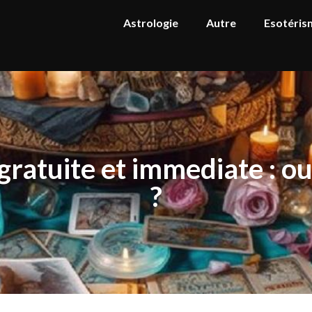
Astrologie
Autre
Esotéris
ratuite et immediate : ou
?