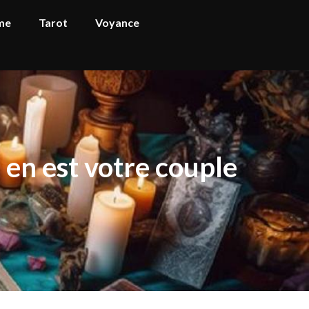
me
Tarot
Voyance
 en est votre couple